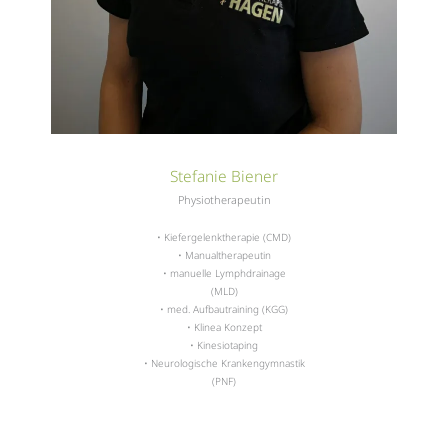
Stefanie Biener
Physiotherapeutin
• Kiefergelenktherapie (CMD)
• Manualtherapeutin
• manuelle Lymphdrainage
(MLD)
• med. Aufbautraining (KGG)
• Klinea Konzept
• Kinesiotaping
• Neurologische Krankengymnastik
(PNF)