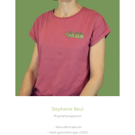
Stephanie Beul
Physiotherapeutin
• Manualtherapeutin
• Kiefergelenktherapie (CMD)