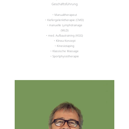
Geschäftsführung
• Manualtherapeut
• Kiefergelenktherapie (CMD)
• manuelle Lymphdrainage
(MLD)
• med. Aufbautraining (KGG)
• Klinea Konzept
• Kinesiotaping
• Klassische Massage
• Sportphysiotherapie