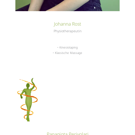
Johanna Rost
Physiotherapeutin
• Kinesiotaping
• Klassische Massage
Panagiota Perivolari