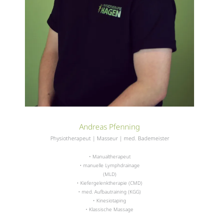
Andreas Pfenning
Physiotherapeut | Masseur | med. Bademeister
• Manualtherapeut
• manuelle Lymphdrainage
(MLD)
• Kiefergelenktherapie (CMD)
• med. Aufbautraining (KGG)
• Kinesiotaping
• Klassische Massage