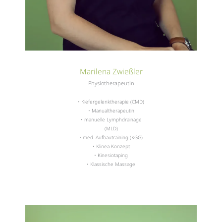
Marilena Zwießler
Physiotherapeutin
• Kiefergelenktherapie (CMD)
• Manualtherapeutin
• manuelle Lymphdrainage
(MLD)
• med. Aufbautraining (KGG)
• Klinea Konzept
• Kinesiotaping
• Klassische Massage