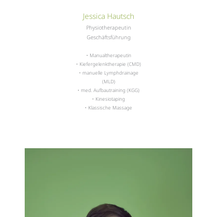
Jessica Hautsch
Physiotherapeutin
Geschäftsführung
• Manualtherapeutin
• Kiefergelenktherapie (CMD)
• manuelle Lymphdrainage
(MLD)
• med. Aufbautraining (KGG)
• Kinesiotaping
• Klassische Massage