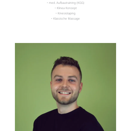
• med. Aufbautraining (KGG)
• Klinea Konzept
• Kinesiotaping
• Klassische Massage