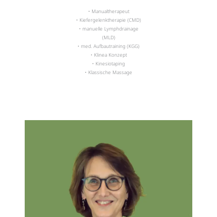
• Manualtherapeut
• Kiefergelenktherapie (CMD)
• manuelle Lymphdrainage
(MLD)
• med. Aufbautraining (KGG)
• Klinea Konzept
• Kinesiotaping
• Klassische Massage